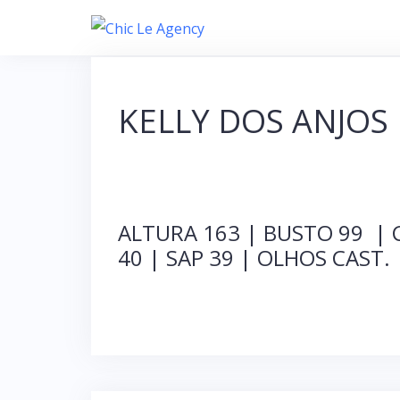
S
k
i
p
KELLY DOS ANJOS
t
o
c
o
ALTURA 163 | BUSTO 99 | 
n
40 | SAP 39 | OLHOS CAST.
t
e
n
t