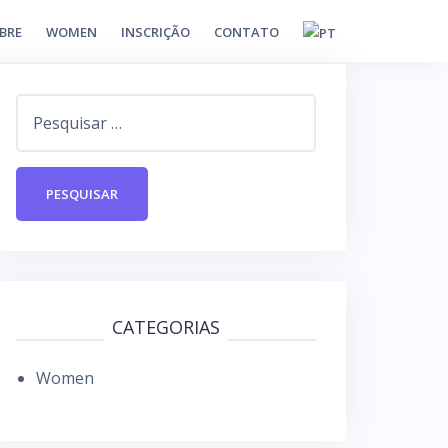
BRE
WOMEN
INSCRIÇÃO
CONTATO
P
e
s
q
u
i
s
a
CATEGORIAS
r
Women
p
o
r