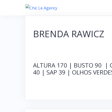
S
k
i
p
BRENDA RAWICZ
t
o
c
o
ALTURA 170 | BUSTO 90 | 
n
40 | SAP 39 | OLHOS VERDE
t
e
n
t