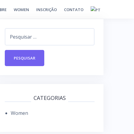
BRE
WOMEN
INSCRIÇÃO
CONTATO
P
e
s
q
u
i
s
a
CATEGORIAS
r
Women
p
o
r