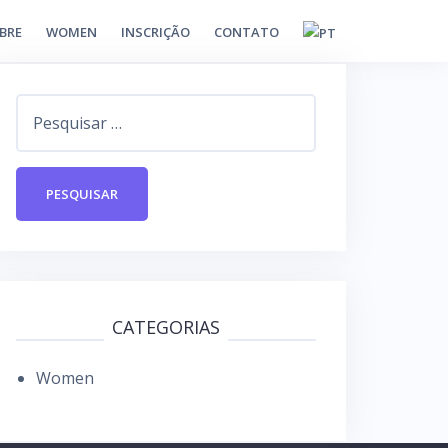
BRE
WOMEN
INSCRIÇÃO
CONTATO
P
e
s
q
u
i
s
a
CATEGORIAS
r
Women
p
o
r