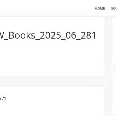
HOME
SO
W_Books_2025_06_281
971