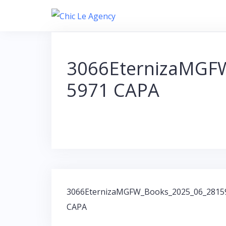
S
k
i
p
3066EternizaMGF
t
5971 CAPA
o
c
o
n
t
e
n
t
3066EternizaMGFW_Books_2025_06_2815
N
CAPA
a