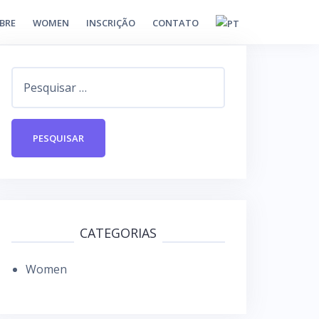
BRE
WOMEN
INSCRIÇÃO
CONTATO
P
e
s
q
u
i
s
a
CATEGORIAS
r
Women
p
o
r