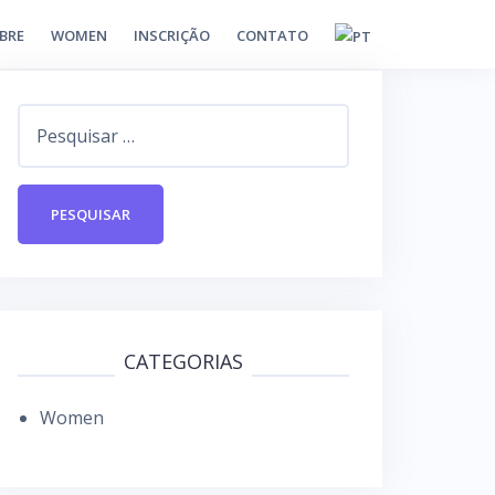
BRE
WOMEN
INSCRIÇÃO
CONTATO
P
e
s
q
u
i
s
a
CATEGORIAS
r
Women
p
o
r