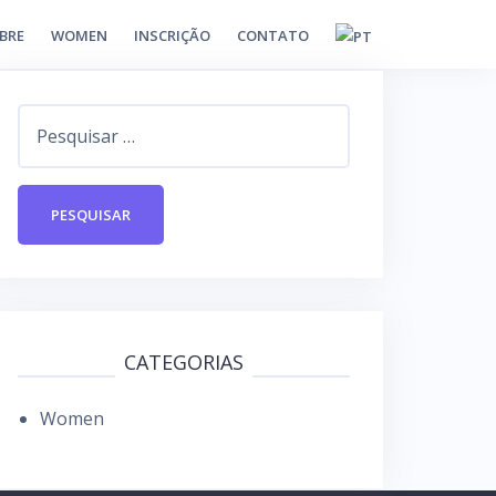
BRE
WOMEN
INSCRIÇÃO
CONTATO
P
e
s
q
u
i
s
a
CATEGORIAS
r
Women
p
o
r