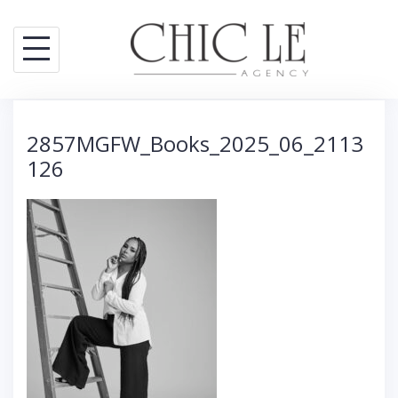
S
k
i
p
t
2857MGFW_Books_2025_06_2113
o
126
c
o
n
t
e
n
t